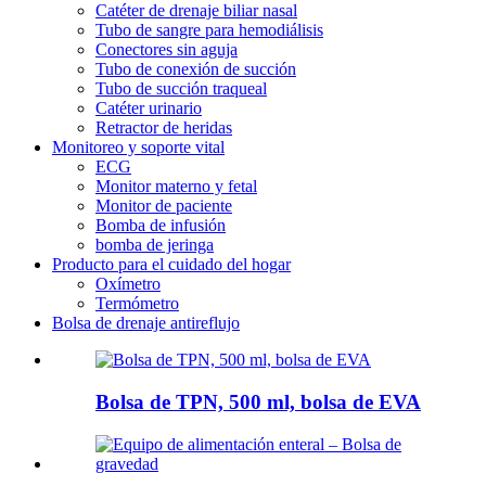
Catéter de drenaje biliar nasal
Tubo de sangre para hemodiálisis
Conectores sin aguja
Tubo de conexión de succión
Tubo de succión traqueal
Catéter urinario
Retractor de heridas
Monitoreo y soporte vital
ECG
Monitor materno y fetal
Monitor de paciente
Bomba de infusión
bomba de jeringa
Producto para el cuidado del hogar
Oxímetro
Termómetro
Bolsa de drenaje antireflujo
Bolsa de TPN, 500 ml, bolsa de EVA