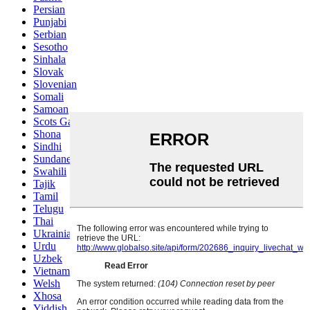
Persian
Punjabi
Serbian
Sesotho
Sinhala
Slovak
Slovenian
Somali
Samoan
Scots Gaelic
Shona
Sindhi
Sundanese
Swahili
Tajik
Tamil
Telugu
Thai
Ukrainian
Urdu
Uzbek
Vietnamese
Welsh
Xhosa
Yiddish