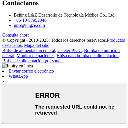
Contáctanos
Beijing L&Z Desarrollo de Tecnología Médica Co., Ltd.
+86-10-87952040
info@lingze.com
Consulta ahora
© Copyright - 2010-2025: Todos los derechos reservados.
Productos
destacados
,
Mapa del sitio
Bolsa de alimentación enteral
,
Catéter PICC
,
Bomba de nutrición
enteral
,
Monitor de pacientes
,
Bolsa para bomba de alimentación
,
Bolsas de alimentación por sonda
,
Enviar correo electrónico
WhatsApp
x