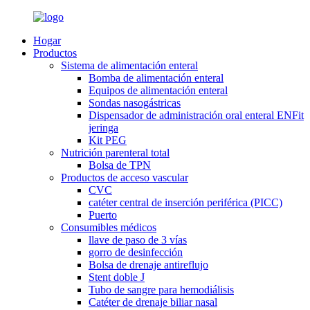
Hogar
Productos
Sistema de alimentación enteral
Bomba de alimentación enteral
Equipos de alimentación enteral
Sondas nasogástricas
Dispensador de administración oral enteral ENFit
jeringa
Kit PEG
Nutrición parenteral total
Bolsa de TPN
Productos de acceso vascular
CVC
catéter central de inserción periférica (PICC)
Puerto
Consumibles médicos
llave de paso de 3 vías
gorro de desinfección
Bolsa de drenaje antireflujo
Stent doble J
Tubo de sangre para hemodiálisis
Catéter de drenaje biliar nasal