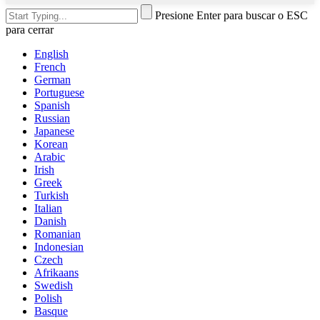
Presione Enter para buscar o ESC
para cerrar
English
French
German
Portuguese
Spanish
Russian
Japanese
Korean
Arabic
Irish
Greek
Turkish
Italian
Danish
Romanian
Indonesian
Czech
Afrikaans
Swedish
Polish
Basque