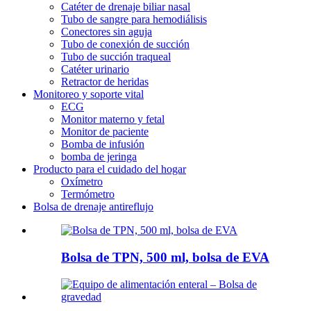
Catéter de drenaje biliar nasal
Tubo de sangre para hemodiálisis
Conectores sin aguja
Tubo de conexión de succión
Tubo de succión traqueal
Catéter urinario
Retractor de heridas
Monitoreo y soporte vital
ECG
Monitor materno y fetal
Monitor de paciente
Bomba de infusión
bomba de jeringa
Producto para el cuidado del hogar
Oxímetro
Termómetro
Bolsa de drenaje antireflujo
Bolsa de TPN, 500 ml, bolsa de EVA