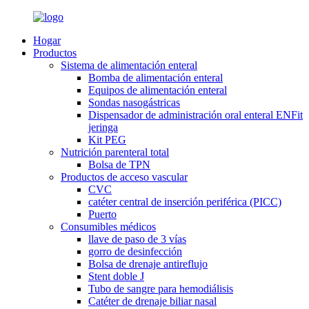
Hogar
Productos
Sistema de alimentación enteral
Bomba de alimentación enteral
Equipos de alimentación enteral
Sondas nasogástricas
Dispensador de administración oral enteral ENFit
jeringa
Kit PEG
Nutrición parenteral total
Bolsa de TPN
Productos de acceso vascular
CVC
catéter central de inserción periférica (PICC)
Puerto
Consumibles médicos
llave de paso de 3 vías
gorro de desinfección
Bolsa de drenaje antireflujo
Stent doble J
Tubo de sangre para hemodiálisis
Catéter de drenaje biliar nasal