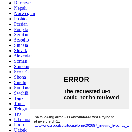
Burmese
Nepali
Norwegian
Pashto
Persian
Punjabi
Serbian
Sesotho
Sinhala
Slovak
Slovenian
Somali
Samoan
Scots Gaelic
Shona
Sindhi
Sundanese
Swahili
Tajik
Tamil
Telugu
Thai
Ukrainian
Urdu
Uzbek