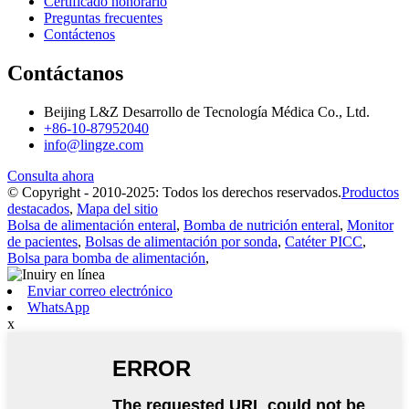
Certificado honorario
Preguntas frecuentes
Contáctenos
Contáctanos
Beijing L&Z Desarrollo de Tecnología Médica Co., Ltd.
+86-10-87952040
info@lingze.com
Consulta ahora
© Copyright - 2010-2025: Todos los derechos reservados.
Productos
destacados
,
Mapa del sitio
Bolsa de alimentación enteral
,
Bomba de nutrición enteral
,
Monitor
de pacientes
,
Bolsas de alimentación por sonda
,
Catéter PICC
,
Bolsa para bomba de alimentación
,
Enviar correo electrónico
WhatsApp
x