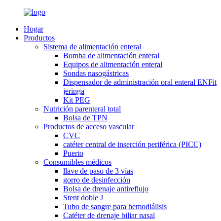
Hogar
Productos
Sistema de alimentación enteral
Bomba de alimentación enteral
Equipos de alimentación enteral
Sondas nasogástricas
Dispensador de administración oral enteral ENFit
jeringa
Kit PEG
Nutrición parenteral total
Bolsa de TPN
Productos de acceso vascular
CVC
catéter central de inserción periférica (PICC)
Puerto
Consumibles médicos
llave de paso de 3 vías
gorro de desinfección
Bolsa de drenaje antireflujo
Stent doble J
Tubo de sangre para hemodiálisis
Catéter de drenaje biliar nasal