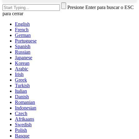
Presione Enter para buscar o ESC
para cerrar
English
French
German
Portuguese
Spanish
Russian
Japanese
Korean
Arabic
Irish
Greek
Turkish
Italian
Danish
Romanian
Indonesian
Czech
Afrikaans
Swedish
Polish
Basque