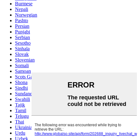
Burmese
Nepali
Norwegian
Pashto
Persian
Punjabi
Serbian
Sesotho
Sinhala
Slovak
Slovenian
Somali
Samoan
Scots Gaelic
Shona
Sindhi
Sundanese
Swahili
Tajik
Tamil
Telugu
Thai
Ukrainian
Urdu
Uzbek