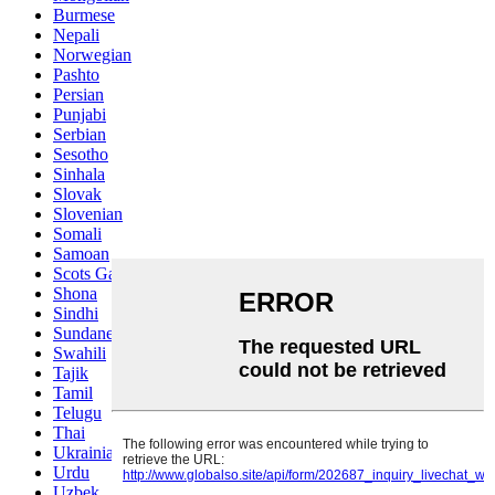
Burmese
Nepali
Norwegian
Pashto
Persian
Punjabi
Serbian
Sesotho
Sinhala
Slovak
Slovenian
Somali
Samoan
Scots Gaelic
Shona
Sindhi
Sundanese
Swahili
Tajik
Tamil
Telugu
Thai
Ukrainian
Urdu
Uzbek