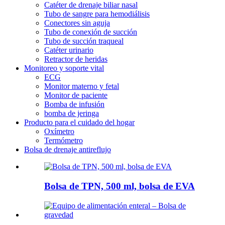
Catéter de drenaje biliar nasal
Tubo de sangre para hemodiálisis
Conectores sin aguja
Tubo de conexión de succión
Tubo de succión traqueal
Catéter urinario
Retractor de heridas
Monitoreo y soporte vital
ECG
Monitor materno y fetal
Monitor de paciente
Bomba de infusión
bomba de jeringa
Producto para el cuidado del hogar
Oxímetro
Termómetro
Bolsa de drenaje antireflujo
Bolsa de TPN, 500 ml, bolsa de EVA