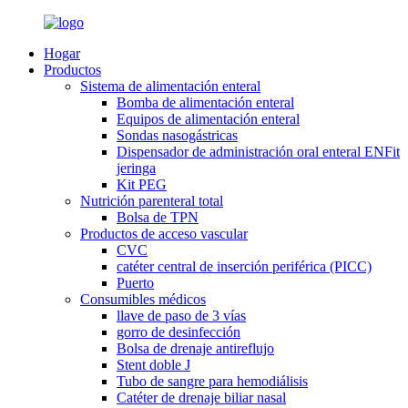
Hogar
Productos
Sistema de alimentación enteral
Bomba de alimentación enteral
Equipos de alimentación enteral
Sondas nasogástricas
Dispensador de administración oral enteral ENFit
jeringa
Kit PEG
Nutrición parenteral total
Bolsa de TPN
Productos de acceso vascular
CVC
catéter central de inserción periférica (PICC)
Puerto
Consumibles médicos
llave de paso de 3 vías
gorro de desinfección
Bolsa de drenaje antireflujo
Stent doble J
Tubo de sangre para hemodiálisis
Catéter de drenaje biliar nasal