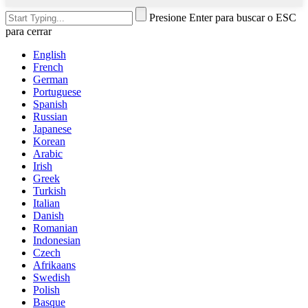
Presione Enter para buscar o ESC
para cerrar
English
French
German
Portuguese
Spanish
Russian
Japanese
Korean
Arabic
Irish
Greek
Turkish
Italian
Danish
Romanian
Indonesian
Czech
Afrikaans
Swedish
Polish
Basque