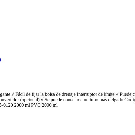
)
gante √ Fácil de fijar la bolsa de drenaje Interruptor de límite √ Puede
l convertidor (opcional) √ Se puede conectar a un tubo más delgado C
B-0120 2000 ml PVC 2000 ml