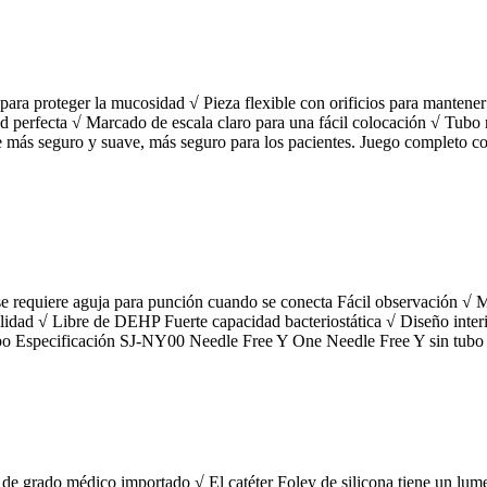
para proteger la mucosidad √ Pieza flexible con orificios para mantener 
d perfecta √ Marcado de escala claro para una fácil colocación √ Tubo 
aje más seguro y suave, más seguro para los pacientes. Juego completo 
 se requiere aguja para punción cuando se conecta Fácil observación √ M
idad √ Libre de DEHP Fuerte capacidad bacteriostática √ Diseño interi
po Especificación SJ-NY00 Needle Free Y One Needle Free Y sin tubo
a de grado médico importado √ El catéter Foley de silicona tiene un lu