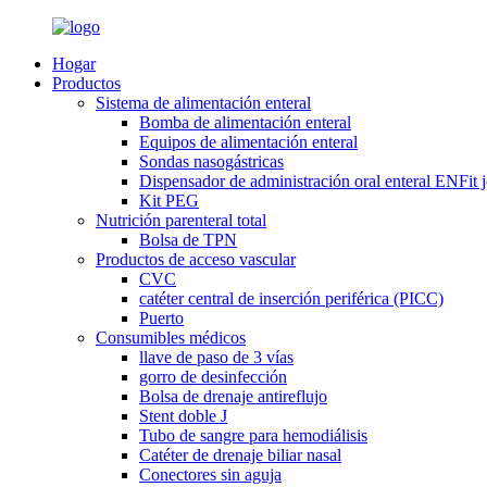
Hogar
Productos
Sistema de alimentación enteral
Bomba de alimentación enteral
Equipos de alimentación enteral
Sondas nasogástricas
Dispensador de administración oral enteral ENFit j
Kit PEG
Nutrición parenteral total
Bolsa de TPN
Productos de acceso vascular
CVC
catéter central de inserción periférica (PICC)
Puerto
Consumibles médicos
llave de paso de 3 vías
gorro de desinfección
Bolsa de drenaje antireflujo
Stent doble J
Tubo de sangre para hemodiálisis
Catéter de drenaje biliar nasal
Conectores sin aguja