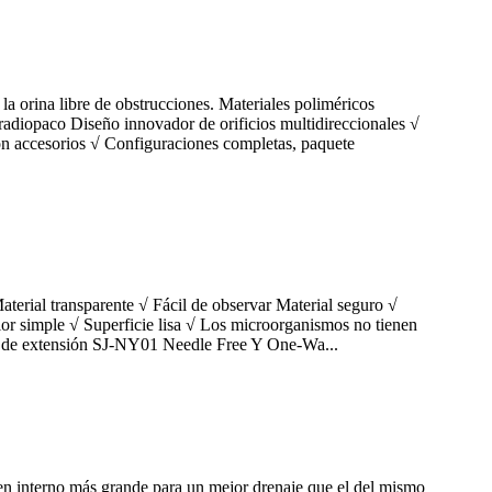
la orina libre de obstrucciones. Materiales poliméricos
radiopaco Diseño innovador de orificios multidireccionales √
con accesorios √ Configuraciones completas, paquete
aterial transparente √ Fácil de observar Material seguro √
or simple √ Superficie lisa √ Los microorganismos no tienen
 de extensión SJ-NY01 Needle Free Y One-Wa...
men interno más grande para un mejor drenaje que el del mismo