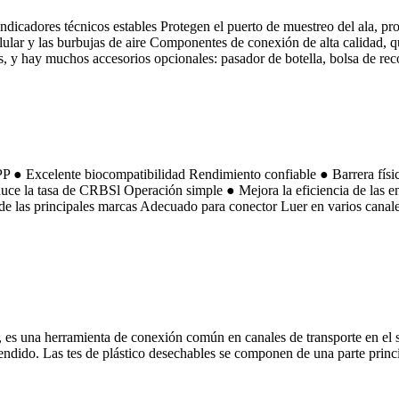
dicadores técnicos estables Protegen el puerto de muestreo del ala, pr
elular y las burbujas de aire Componentes de conexión de alta calidad
s, y hay muchos accesorios opcionales: pasador de botella, bolsa de recol
P ● Excelente biocompatibilidad Rendimiento confiable ● Barrera física
ce la tasa de CRBSl Operación simple ● Mejora la eficiencia de las en
de las principales marcas Adecuado para conector Luer en varios canales 
 es una herramienta de conexión común en canales de transporte en el s
dido. Las tes de plástico desechables se componen de una parte princip