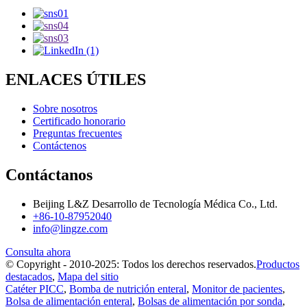
ENLACES ÚTILES
Sobre nosotros
Certificado honorario
Preguntas frecuentes
Contáctenos
Contáctanos
Beijing L&Z Desarrollo de Tecnología Médica Co., Ltd.
+86-10-87952040
info@lingze.com
Consulta ahora
© Copyright - 2010-2025: Todos los derechos reservados.
Productos
destacados
,
Mapa del sitio
Catéter PICC
,
Bomba de nutrición enteral
,
Monitor de pacientes
,
Bolsa de alimentación enteral
,
Bolsas de alimentación por sonda
,