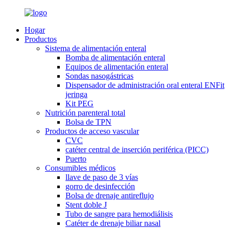
Hogar
Productos
Sistema de alimentación enteral
Bomba de alimentación enteral
Equipos de alimentación enteral
Sondas nasogástricas
Dispensador de administración oral enteral ENFit
jeringa
Kit PEG
Nutrición parenteral total
Bolsa de TPN
Productos de acceso vascular
CVC
catéter central de inserción periférica (PICC)
Puerto
Consumibles médicos
llave de paso de 3 vías
gorro de desinfección
Bolsa de drenaje antireflujo
Stent doble J
Tubo de sangre para hemodiálisis
Catéter de drenaje biliar nasal