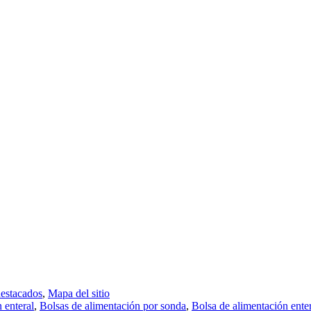
destacados
,
Mapa del sitio
 enteral
,
Bolsas de alimentación por sonda
,
Bolsa de alimentación ente