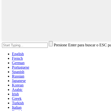
Presione Enter para buscar o ESC pa
English
French
German
Portuguese
Spanish
Russian
Japanese
Korean
Arabic
Irish
Greek
Turkish
Italian