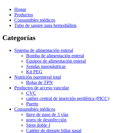
Hogar
Productos
Consumibles médicos
Tubo de sangre para hemodiálisis
Categorías
Sistema de alimentación enteral
Bomba de alimentación enteral
Equipos de alimentación enteral
Sondas nasogástricas
Kit PEG
Nutrición parenteral total
Bolsa de TPN
Productos de acceso vascular
CVC
catéter central de inserción periférica (PICC)
Puerto
Consumibles médicos
llave de paso de 3 vías
gorro de desinfección
Stent doble J
Catéter de drenaje biliar nasal