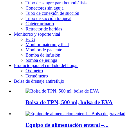
Tubo de sangre para hemodiálisis
Conectores sin aguja
Tubo de conexión de succión
Tubo de succión traqueal
Catéter urinario
Retractor de heridas
Monitoreo y soporte vital
ECG
Monitor materno y fetal
Monitor de paciente
Bomba de infusión
bomba de jeringa
Producto para el cuidado del hogar
Oxímetro
Termómetro
Bolsa de drenaje antireflujo
Bolsa de TPN, 500 ml, bolsa de EVA
Equipo de alimentación enteral –...