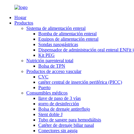
Hogar
Productos
Sistema de alimentación enteral
Bomba de alimentación enteral
Equipos de alimentación enteral
Sondas nasogástricas
Dispensador de administración oral enteral ENFit j
Kit PEG
Nutrición parenteral total
Bolsa de TPN
Productos de acceso vascular
CVC
catéter central de inserción periférica (PICC)
Puerto
Consumibles médicos
llave de paso de 3 vías
gorro de desinfección
Bolsa de drenaje antireflujo
Stent doble J
Tubo de sangre para hemodiálisis
Catéter de drenaje biliar nasal
Conectores sin aguja