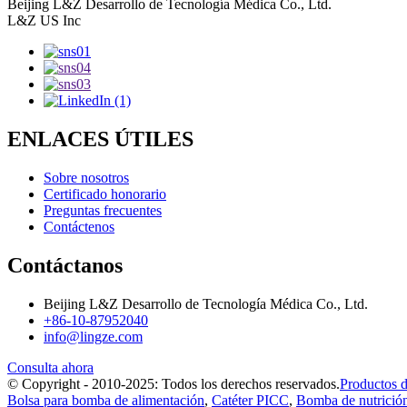
Beijing L&Z Desarrollo de Tecnología Médica Co., Ltd.
L&Z US Inc
ENLACES ÚTILES
Sobre nosotros
Certificado honorario
Preguntas frecuentes
Contáctenos
Contáctanos
Beijing L&Z Desarrollo de Tecnología Médica Co., Ltd.
+86-10-87952040
info@lingze.com
Consulta ahora
© Copyright - 2010-2025: Todos los derechos reservados.
Productos 
Bolsa para bomba de alimentación
,
Catéter PICC
,
Bomba de nutrición